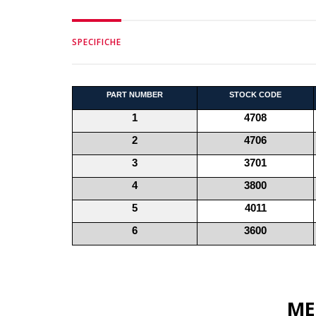
SPECIFICHE
PART NUMBER
STOCK CODE
1
4708
2
4706
3
3701
4
3800
5
4011
6
3600
ME