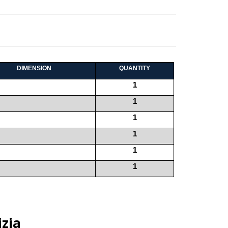
DIMENSION
QUANTITY
1
1
1
1
1
1
zia