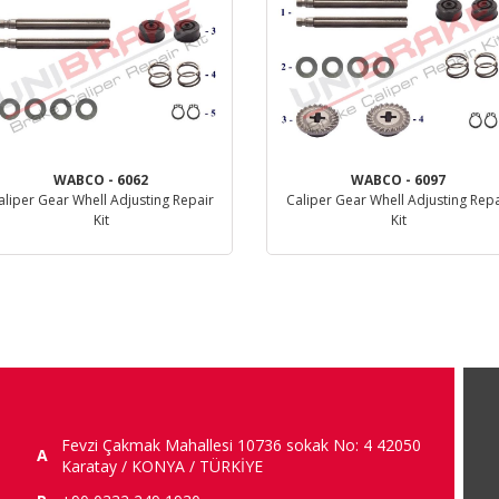
WABCO - 6062
WABCO - 6097
aliper Gear Whell Adjusting Repair
Caliper Gear Whell Adjusting Repa
Kit
Kit
Dettaglio
Dettaglio
Fevzi Çakmak Mahallesi 10736 sokak No: 4 42050
A
Karatay / KONYA / TÜRKİYE