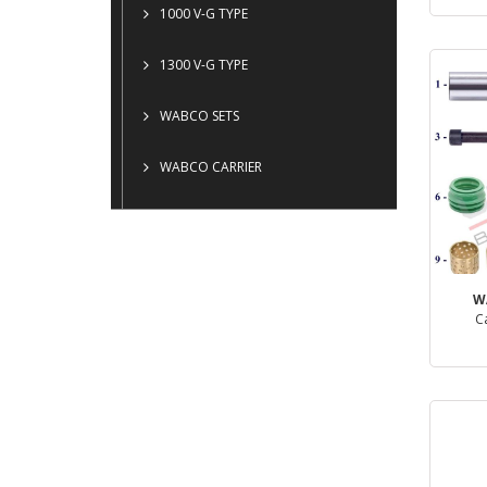
1000 V-G TYPE
1300 V-G TYPE
WABCO SETS
WABCO CARRIER
W
C