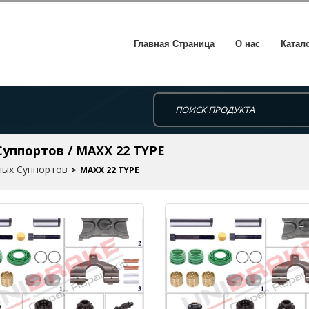
Главная Страница
О нас
Катал
ппортов / MAXX 22 TYPE
ых Суппортов
MAXX 22 TYPE