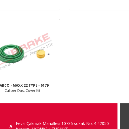
деталь
деталь
ABCO - MAXX 22 TYPE - 6179
Caliper Dust Cover Kit
деталь
Fevzi Çakmak Mahallesi 10736 sokak No: 4 42050
A
Karatay / KONYA / TÜRKİYE