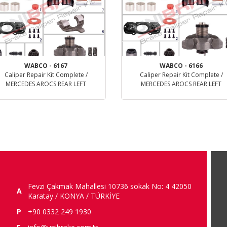
WABCO - 6167
WABCO - 6166
Caliper Repair Kit Complete /
Caliper Repair Kit Complete /
MERCEDES AROCS REAR LEFT
MERCEDES AROCS REAR LEFT
деталь
деталь
Fevzi Çakmak Mahallesi 10736 sokak No: 4 42050
A
Karatay / KONYA / TÜRKİYE
P
+90 0332 249 1930