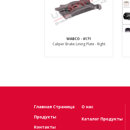
 - 6172
WABCO - 6171
ining Plate - Left
Caliper Brake Lining Plate - Right
таль
деталь
Главная Страница
О нас
Продукты
Каталог Продукты
Контакты