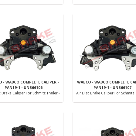
Dettaglio
Dettaglio
 - WABCO COMPLETE CALIPER -
WABCO - WABCO COMPLETE CAL
PAN19-1 - UNB66106
PAN19-1 - UNB66107
c Brake Caliper For Schmitz Trailer -
Air Disc Brake Caliper For Schmitz T
R-
L-
Dettaglio
Dettaglio