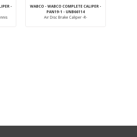
IPER -
WABCO - WABCO COMPLETE CALIPER -
PAN19-1 - UNB66114
ennis
Air Disc Brake Caliper -R-
Dettaglio