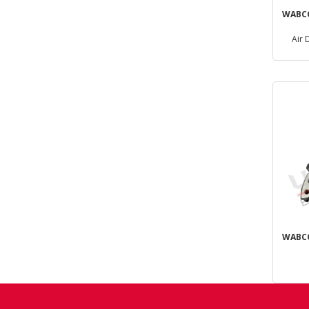
WABCO
Air 
WABCO